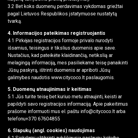
3.2 Bet koks duomenų perdavimas vykdomas griežtai
pagal Lietuvos Respublikos įstatymuose nustatytą
tvarką.
4. Informacijos pateikimas registruojantis
4.1 Pirkėjas registracijos formoje privalo nurodyti
išsamius, teisingus ir tikslius duomenis apie save.
Nustačius, kad pateikėte klaidinančią, netikslią ar
melagingą informaciją, mes pasiliekame teisę panaikinti
Jūsų paskyrą, ištrinti duomenis ar apriboti Jūsų
galimybes naudotis www.citycoco.lt paslaugomis.
5. Duomenų atnaujinimas ir keitimas
5.1 Jūs turite teisę bet kuriuo metu atnaujinti, keisti ar
papildyti savo registracijos informaciją. Apie pakeitimus
prašome informuoti mus el. paštu info@citycoco.lt arba
telefonu+370 67604855
6. Slapukų (angl. cookies) naudojimas
6.1 Siekdami užtikrinti aukščiausią paslaugų kokybę,