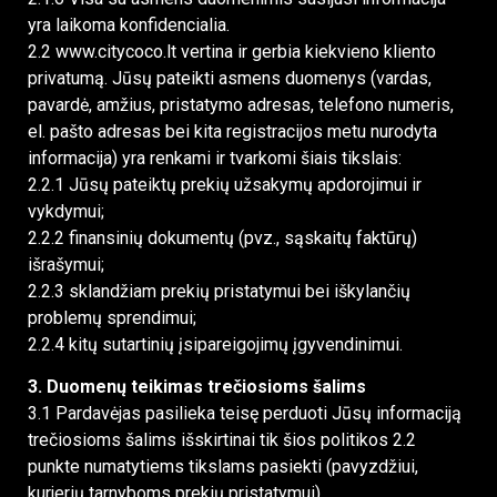
yra laikoma konfidencialia.
2.2 www.citycoco.lt vertina ir gerbia kiekvieno kliento
privatumą. Jūsų pateikti asmens duomenys (vardas,
pavardė, amžius, pristatymo adresas, telefono numeris,
el. pašto adresas bei kita registracijos metu nurodyta
informacija) yra renkami ir tvarkomi šiais tikslais:
2.2.1 Jūsų pateiktų prekių užsakymų apdorojimui ir
vykdymui;
2.2.2 finansinių dokumentų (pvz., sąskaitų faktūrų)
išrašymui;
2.2.3 sklandžiam prekių pristatymui bei iškylančių
problemų sprendimui;
2.2.4 kitų sutartinių įsipareigojimų įgyvendinimui.
3. Duomenų teikimas trečiosioms šalims
3.1 Pardavėjas pasilieka teisę perduoti Jūsų informaciją
trečiosioms šalims išskirtinai tik šios politikos 2.2
punkte numatytiems tikslams pasiekti (pavyzdžiui,
kurjerių tarnyboms prekių pristatymui).