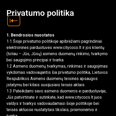
Privatumo politika
1. Bendrosios nuostatos
1.1 Šioje privatumo politikoje apibrėžiami pagrindiniai
elektroninės parduotuvės www.citycoco.lt ir jos klientų
(toliau – Jūs, Jūsų) asmens duomenų rinkimo, tvarkymo
bei saugojimo principai ir tvarka.
1.2 Asmens duomenų tvarkymas, rinkimas ir saugojimas
vykdomas vadovaujantis šia privatumo politika, Lietuvos
Respublikos Asmens duomenų teisinės apsaugos
įstatymu bei kitais susijusiais teisės aktais.
1.3 Pateikdami savo asmens duomenis e-parduotuvėje,
Jūs patvirtinate ir sutinkate, kad www.citycoco.lt juos
valdys ir tvarkys vadovaudamasi šioje politikoje bei
teisės aktuose nustatytais tikslais, priemonėmis ir
tvarka.