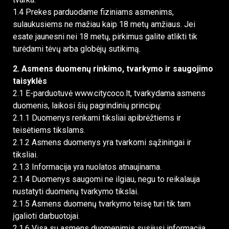
1.4 Prekes parduodame fiziniams asmenims,
sulaukusiems ne mažiau kaip 18 metų amžiaus. Jei
esate jaunesni nei 18 metų, pirkimus galite atlikti tik
turėdami tėvų arba globėjų sutikimą.
2. Asmens duomenų rinkimo, tvarkymo ir saugojimo
taisyklės
2.1 E-parduotuvė www.citycoco.lt, tvarkydama asmens
duomenis, laikosi šių pagrindinių principų:
2.1.1 Duomenys renkami tiksliai apibrėžtiems ir
teisėtiems tikslams.
2.1.2 Asmens duomenys yra tvarkomi sąžiningai ir
tiksliai.
2.1.3 Informacija yra nuolatos atnaujinama.
2.1.4 Duomenys saugomi ne ilgiau, negu to reikalauja
nustatyti duomenų tvarkymo tikslai.
2.1.5 Asmens duomenų tvarkymo teisę turi tik tam
įgalioti darbuotojai.
2.1.6 Visa su asmens duomenimis susijusi informacija