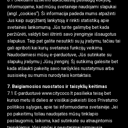
informuojame, kad mūsų svetainėje naudojami slapukai
(angl. „cookies“). Ši informacija padeda mums atpažinti
Jus kaip sugrįžtantį lankytoją ir rinkti statistiką apie
svetainės lankomumą. Jūs turite galimybę bet kada
peržiūrėti, valdyti bei ištrinti savo įrenginyje išsaugotus
slapukus. Taip pat galite nesutikti su jų įrašymu, tačiau tai
gali apriboti kai kurių svetainės funkcijų veikimą.
Naudodamiesi mūsų e-parduotuve, Jūs sutinkate su
slapukų įrašymu į Jūsų įrenginį. Šį sutikimą galėsite bet
kada atšaukti pakeitę savo naršyklės nustatymus arba
susisiekę su mumis nurodytais kontaktais.
7. Baigiamosios nuostatos ir taisyklių keitimas
7.1 E-parduotuvė www.citycoco.lt pasilieka teisę bet
kuriuo metu iš dalies ar visiškai pakeisti šios Privatumo
politikos sąlygas, apie tai informuodama svetainėje. Jei
po pakeitimų toliau naudojatės mūsų tinklapio
paslaugomis, laikoma, kad sutinkate su atnaujintomis
taisyklėmis. Visi ginčai ir nesutarimai pirmiausia