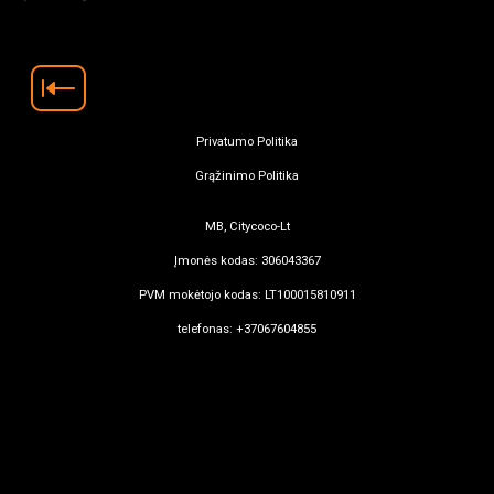
Privatumo Politika
Grąžinimo Politika
MB, Citycoco-Lt
Įmonės kodas: 306043367
PVM mokėtojo kodas: LT100015810911
telefonas: +37067604855