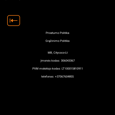
Privatumo Politika
Grąžinimo Politika
MB, Citycoco-Lt
Įmonės kodas: 306043367
PVM mokėtojo kodas: LT100015810911
telefonas: +37067604855