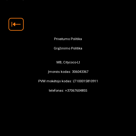
Privatumo Politika
Grąžinimo Politika
MB, Citycoco-Lt
Įmonės kodas: 306043367
PVM mokėtojo kodas: LT100015810911
telefonas: +37067604855