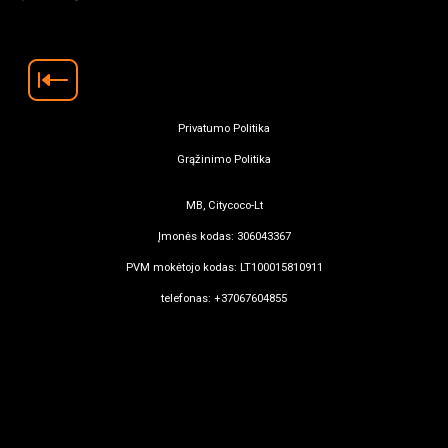
Privatumo Politika
Grąžinimo Politika
MB, Citycoco-Lt
Įmonės kodas: 306043367
PVM mokėtojo kodas: LT100015810911
telefonas: +37067604855