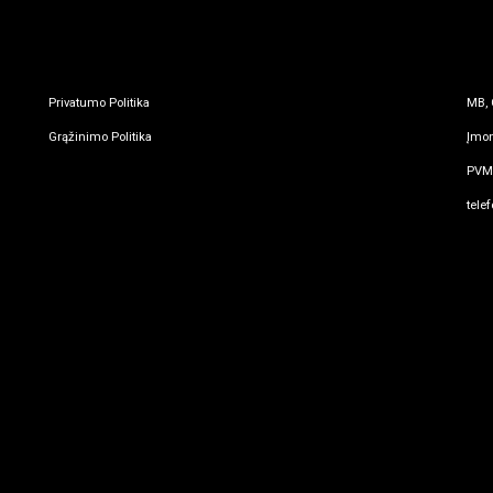
Privatumo Politika
MB, 
Grąžinimo Politika
Įmon
PVM 
tele