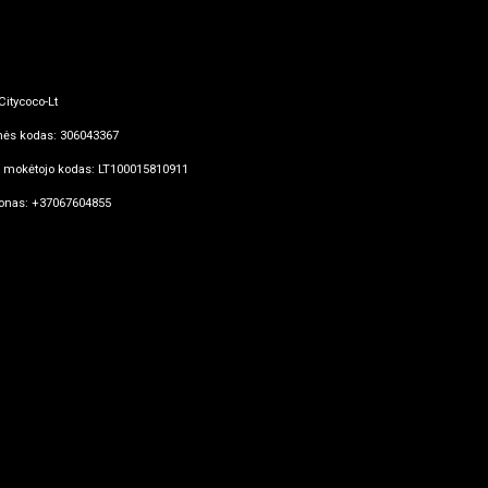
Citycoco-Lt
ės kodas: 306043367
mokėtojo kodas: LT100015810911
fonas: +37067604855