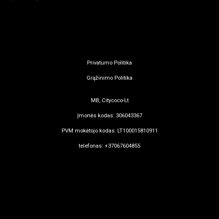
Privatumo Politika
Grąžinimo Politika
MB, Citycoco-Lt
Įmonės kodas: 306043367
PVM mokėtojo kodas: LT100015810911
telefonas: +37067604855