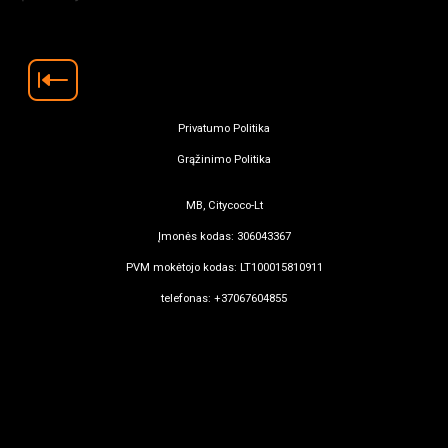
Privatumo Politika
Grąžinimo Politika
MB, Citycoco-Lt
Įmonės kodas: 306043367
PVM mokėtojo kodas: LT100015810911
telefonas: +37067604855