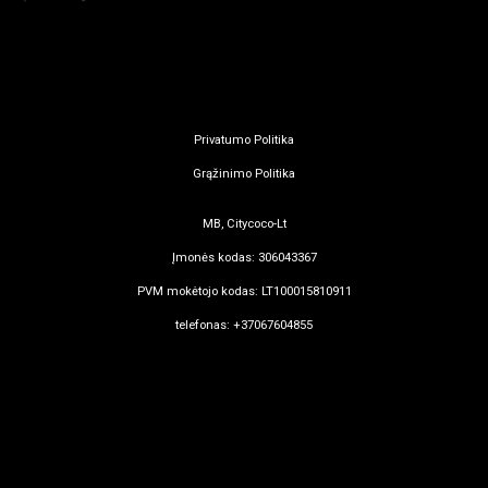
Privatumo Politika
Grąžinimo Politika
MB, Citycoco-Lt
Įmonės kodas: 306043367
PVM mokėtojo kodas: LT100015810911
telefonas: +37067604855