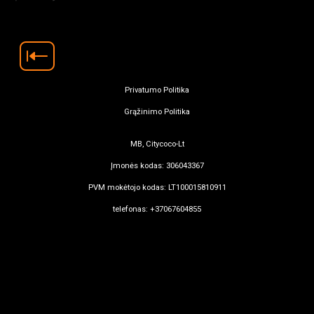
Privatumo Politika
Grąžinimo Politika
MB, Citycoco-Lt
Įmonės kodas: 306043367
PVM mokėtojo kodas: LT100015810911
telefonas: +37067604855