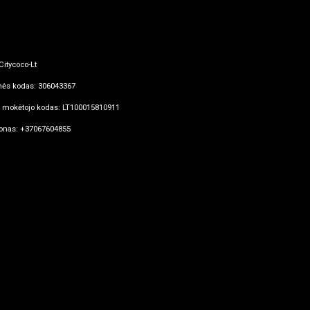
Citycoco-Lt
ės kodas: 306043367
mokėtojo kodas: LT100015810911
fonas: +37067604855