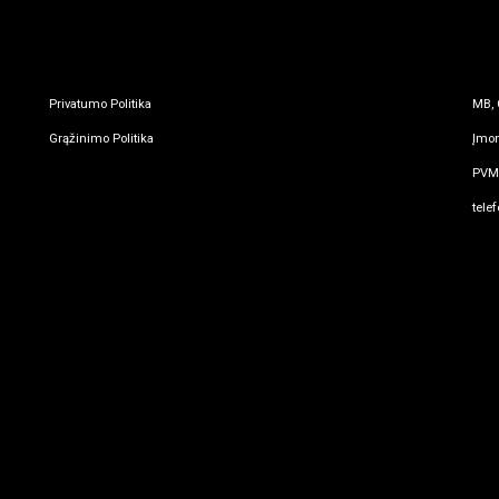
Privatumo Politika
MB, 
Grąžinimo Politika
Įmon
PVM 
tele