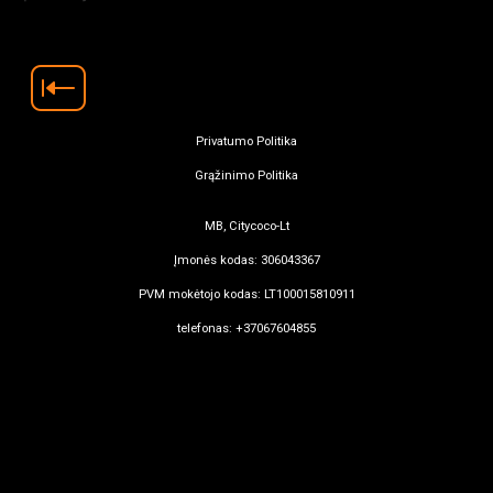
Privatumo Politika
Grąžinimo Politika
MB, Citycoco-Lt
Įmonės kodas: 306043367
PVM mokėtojo kodas: LT100015810911
telefonas: +37067604855