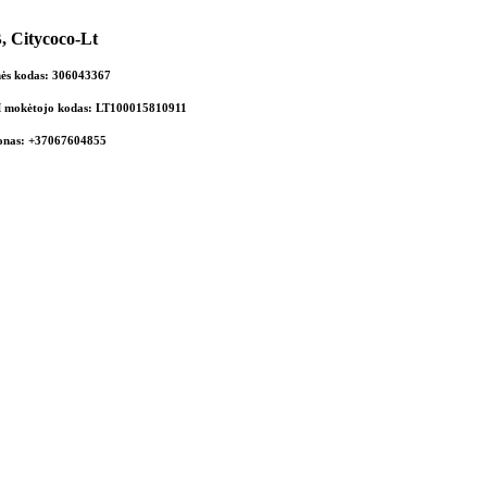
 Citycoco-Lt
ės kodas: 306043367
mokėtojo kodas: LT100015810911
fonas: +37067604855