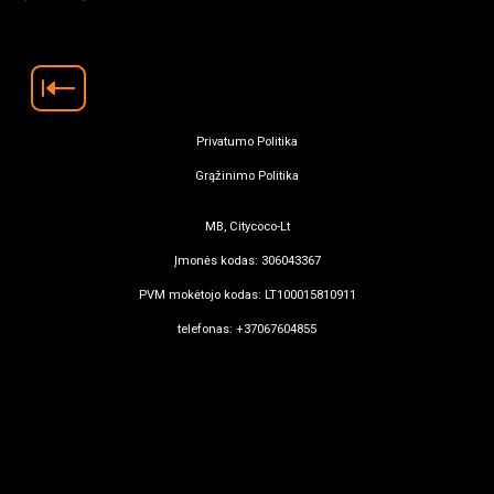
Privatumo Politika
Grąžinimo Politika
MB, Citycoco-Lt
Įmonės kodas: 306043367
PVM mokėtojo kodas: LT100015810911
telefonas: +37067604855