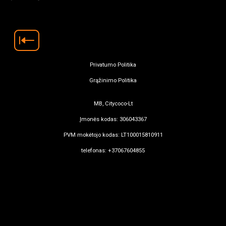
Privatumo Politika
Grąžinimo Politika
MB, Citycoco-Lt
Įmonės kodas: 306043367
PVM mokėtojo kodas: LT100015810911
telefonas: +37067604855