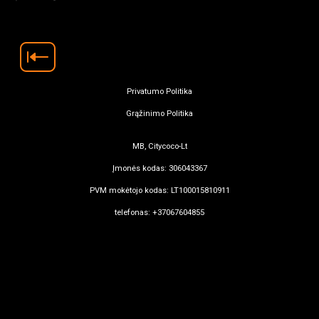
Privatumo Politika
Grąžinimo Politika
MB, Citycoco-Lt
Įmonės kodas: 306043367
PVM mokėtojo kodas: LT100015810911
telefonas: +37067604855