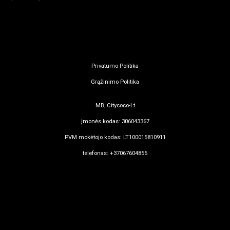
Privatumo Politika
Grąžinimo Politika
MB, Citycoco-Lt
Įmonės kodas: 306043367
PVM mokėtojo kodas: LT100015810911
telefonas: +37067604855