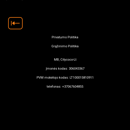
Privatumo Politika
Grąžinimo Politika
MB, Citycoco-Lt
Įmonės kodas: 306043367
PVM mokėtojo kodas: LT100015810911
telefonas: +37067604855