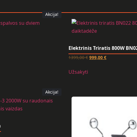
Akcija!
Elektrinis Triratis 800W BN0
1399,00
€
999,00
€
Užsakyti
Akcija!
h