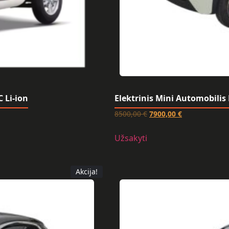
C Li-ion
Elektrinis Mini Automobili
8500,00
€
7900,00
€
Užsakyti
Akcija!