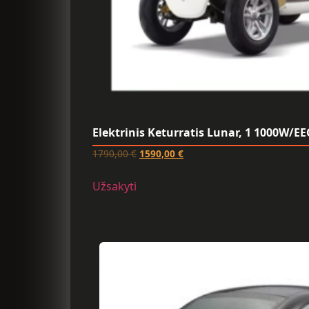
Elektrinis Keturratis Lunar, 1 1000W/EE
1790,00
€
1590,00
€
Užsakyti