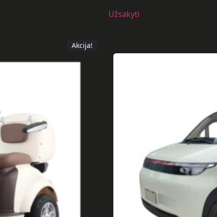
Užsakyti
Akcija!