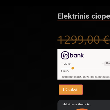
Elektrinis ciop
1299,00
€
−
18
Trukmė:
6
mėn.
Pavyzdžiui, skolinantis
899,00
€, kai sutartis sudaroma
18
mėn
Užsakyti
Maksimalus Greitis iki: