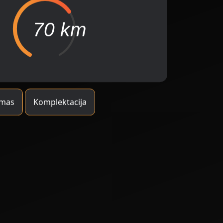
70 km
ymas
Komplektacija