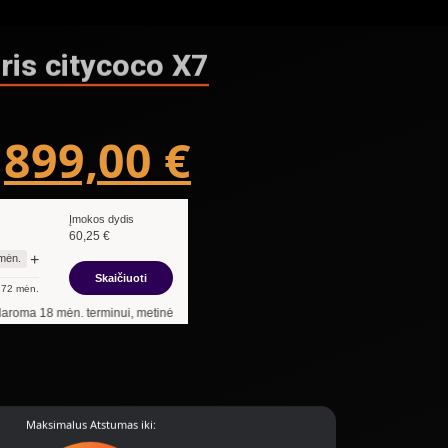
eris citycoco X7
899,00
€
Įmokos dydis
60,25
€
+
mėn.
Skaičiuoti
72
mėn.
. terminui, metinė palūkanų norma –
12,90
%
, sutarties sudarymo mokestis -
3,00
Maksimalus Atstumas iki: