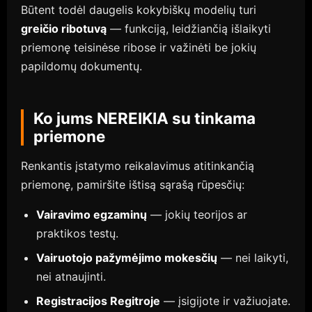
Būtent todėl daugelis kokybiškų modelių turi
greičio ribotuvą
— funkciją, leidžiančią išlaikyti
priemonę teisinėse ribose ir važinėti be jokių
papildomų dokumentų.
Ko jums NEREIKIA su tinkama
priemone
Renkantis įstatymo reikalavimus atitinkančią
priemonę, pamiršite ištisą sąrašą rūpesčių:
Vairavimo egzaminų
— jokių teorijos ar
praktikos testų.
Vairuotojo pažymėjimo mokesčių
— nei laikyti,
nei atnaujinti.
Registracijos Regitroje
— įsigijote ir važiuojate.