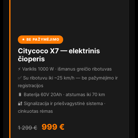
★ BE PAŽYMĖJIMO
Citycoco X7 — elektrinis
čioperis
⚡ Variklis 1000 W · išmanus greičio ribotuvas
✅ Su ribotuvu iki ~25 km/h — be pažymėjimo ir
registracijos
🔋 Baterija 60V 20Ah · atstumas iki 70 km
🔐 Signalizacija ir priešvagystinė sistema ·
cinkuotas rėmas
999 €
1 299 €