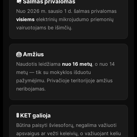
🪖 Šalmas privalomas
Nuo 2026 m. sausio 1 d. šalmas privalomas
visiems
elektrinių mikrojudumo priemonių
vairuotojams be išimčių.
🎂 Amžius
Naudotis leidžiama
nuo 16 metų
, o nuo 14
metų — tik su mokyklos išduotu
pažymėjimu. Privačioje teritorijoje amžius
neribojamas.
🚦 KET galioja
Būtina paisyti šviesoforų, negalima važiuoti
apsvaigus ar vežti keleivių, o važiuojant keliu