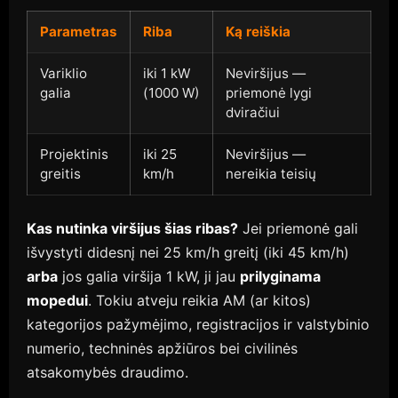
Parametras
Riba
Ką reiškia
Variklio
iki 1 kW
Neviršijus —
galia
(1000 W)
priemonė lygi
dviračiui
Projektinis
iki 25
Neviršijus —
greitis
km/h
nereikia teisių
Kas nutinka viršijus šias ribas?
Jei priemonė gali
išvystyti didesnį nei 25 km/h greitį (iki 45 km/h)
arba
jos galia viršija 1 kW, ji jau
prilyginama
mopedui
. Tokiu atveju reikia AM (ar kitos)
kategorijos pažymėjimo, registracijos ir valstybinio
numerio, techninės apžiūros bei civilinės
atsakomybės draudimo.