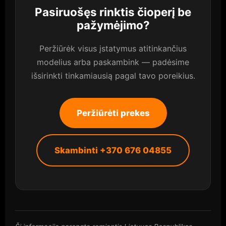
Pasiruošęs rinktis čioperį be
pažymėjimo?
Peržiūrėk visus įstatymus atitinkančius
modelius arba paskambink — padėsime
išsirinkti tinkamiausią pagal tavo poreikius.
Peržiūrėti prekes
Skambinti +370 676 04855