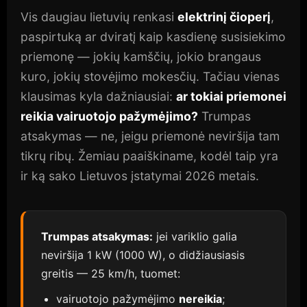
Vis daugiau lietuvių renkasi
elektrinį čioperį
,
paspirtuką ar dviratį kaip kasdienę susisiekimo
priemonę — jokių kamščių, jokio brangaus
kuro, jokių stovėjimo mokesčių. Tačiau vienas
klausimas kyla dažniausiai:
ar tokiai priemonei
reikia vairuotojo pažymėjimo?
Trumpas
atsakymas — ne, jeigu priemonė neviršija tam
tikrų ribų. Žemiau paaiškiname, kodėl taip yra
ir ką sako Lietuvos įstatymai 2026 metais.
Trumpas atsakymas:
jei variklio galia
neviršija 1 kW (1000 W), o didžiausiasis
greitis — 25 km/h, tuomet:
vairuotojo pažymėjimo
nereikia
;