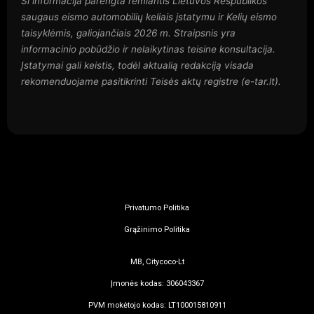
Ši informacija parengta remiantis Lietuvos Respublikos
saugaus eismo automobilių keliais įstatymu ir Kelių eismo
taisyklėmis, galiojančiais 2026 m. Straipsnis yra
informacinio pobūdžio ir nelaikytinas teisine konsultacija.
Įstatymai gali keistis, todėl aktualią redakciją visada
rekomenduojame pasitikrinti Teisės aktų registre (e-tar.lt).
Privatumo Politika
Grąžinimo Politika
MB, Citycoco-Lt
Įmonės kodas: 306043367
PVM mokėtojo kodas: LT100015810911