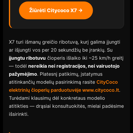
Žiūrėti Citycoco X7 →
X7 turi išmanų greičio ribotuvą, kurį galima įjungti
ar išjungti vos per 20 sekundžių be įrankių. Su
įjungtu ribotuvu
čioperis išlaiko iki ~25 km/h greitį
— todėl
nereikia nei registracijos, nei vairuotojo
pažymėjimo
. Platesnį patikimų, įstatymus
atitinkančių modelių pasirinkimą rasite
CityCoco
elektrinių čioperių parduotuvėje www.citycoco.lt
.
Turėdami klausimų dėl konkretaus modelio
atitikties — drąsiai konsultuokitės, mielai padėsime
išsirinkti.