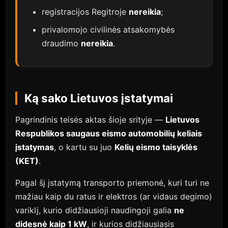
registracijos Regitroje
nereikia
;
privalomojo civilinės atsakomybės
draudimo
nereikia
.
Ką sako Lietuvos įstatymai
Pagrindinis teisės aktas šioje srityje —
Lietuvos
Respublikos saugaus eismo automobilių keliais
įstatymas
, o kartu su juo
Kelių eismo taisyklės
(KET)
.
Pagal šį įstatymą transporto priemonė, kuri turi ne
mažiau kaip du ratus ir elektros (ar vidaus degimo)
variklį, kurio didžiausioji naudingoji galia
ne
didesnė kaip 1 kW
, ir kurios didžiausiasis