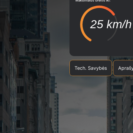
Maksimalus Greitis iki:
25 km/h
Tech. Savybės
Apraš