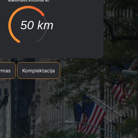
Maksimalus Atstumas iki:
50 km
ymas
Komplektacija