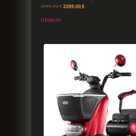
2499,00
€
2099,00
€
Užsakyti