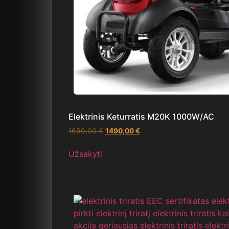
Elektrinis Keturratis M20K 1000W/AC
1690,00
€
1490,00
€
Užsakyti