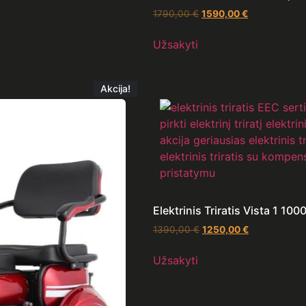
1790,00
€
1590,00
€
Užsakyti
Akcija!
Elektrinis Triratis Vista 1 1
1390,00
€
1250,00
€
Užsakyti