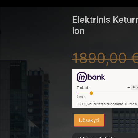
Elektrinis Ketu
ion
1890,00
−
18
Trukmė:
6
mėn.
skolinantis
1 690,00
€, kai sutartis sudaroma
18
mėn. terminui, metinė palūkanų no
Užsakyti