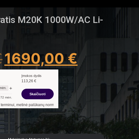
rratis M20K 1000W/AC Li-
€
1690,00
€
Įmokos dydis
113,26
€
+
mėn.
Skaičiuoti
72
mėn.
rma –
12,90
%
, sutarties sudarymo mokestis -
3,00
%, mėnesio sutarties mokestis –