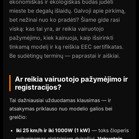
ekonomiškas ir ekologiškas būdas judėti
mieste be degalų išlaidų. Galvoji apie pirkimą,
bet nežinai nuo ko pradėti? Šiame gide rasi
viską: kas tai yra, ar reikia vairuotojo
pažymėjimo, kiek kainuoja, kaip išsirinkti
tinkamą modelį ir ką reiškia EEC sertifikatas.
Be sudėtingų terminų — paprastai ir aiškiai.
Ar reikia vairuotojo pažymėjimo ir
registracijos?
Tai dažniausiai užduodamas klausimas — ir
atsakymas priklauso nuo modelio galios bei
greičio:
Iki 25 km/h ir iki 1000W (1 kW)
— toks čioperis
prilyginamas elektriniam dviračiui.
Vairuotojo