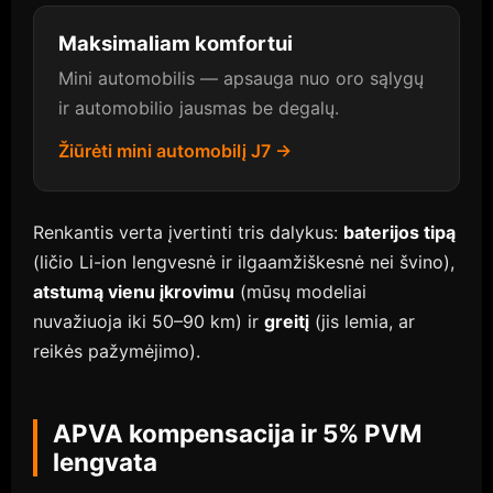
Maksimaliam komfortui
Mini automobilis — apsauga nuo oro sąlygų
ir automobilio jausmas be degalų.
Žiūrėti mini automobilį J7 →
Renkantis verta įvertinti tris dalykus:
baterijos tipą
(ličio Li-ion lengvesnė ir ilgaamžiškesnė nei švino),
atstumą vienu įkrovimu
(mūsų modeliai
nuvažiuoja iki 50–90 km) ir
greitį
(jis lemia, ar
reikės pažymėjimo).
APVA kompensacija ir 5% PVM
lengvata