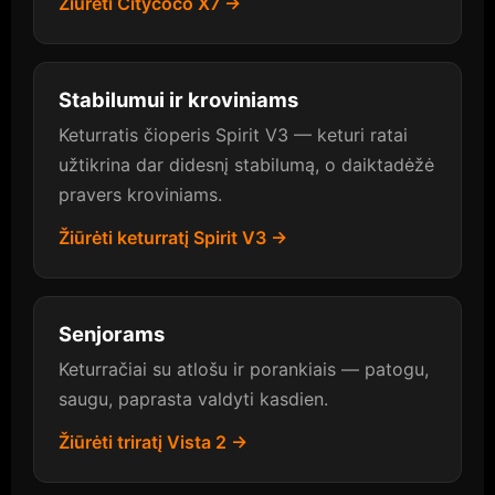
Žiūrėti Citycoco X7 →
Stabilumui ir kroviniams
Keturratis čioperis Spirit V3 — keturi ratai
užtikrina dar didesnį stabilumą, o daiktadėžė
pravers kroviniams.
Žiūrėti keturratį Spirit V3 →
Senjorams
Keturračiai su atlošu ir porankiais — patogu,
saugu, paprasta valdyti kasdien.
Žiūrėti triratį Vista 2 →