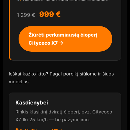
999 €
1 299 €
Žiūrėti perkamiausią čioperį
Citycoco X7 →
Ieškai kažko kito? Pagal poreikį siūlome ir šiuos
modelius:
Kasdienybei
Rinkis klasikinį dviratį čioperį, pvz. Citycoco
X7. Iki 25 km/h — be pažymėjimo.