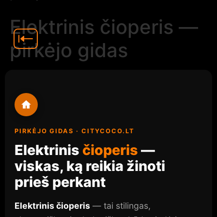
Elektrinis čioperis —
pirkėjo gidas
PIRKĖJO GIDAS · CITYCOCO.LT
Elektrinis
čioperis
—
viskas, ką reikia žinoti
prieš perkant
Elektrinis čioperis
— tai stilingas,