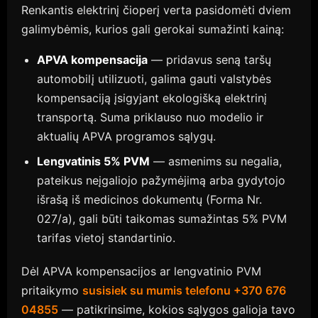
Renkantis elektrinį čioperį verta pasidomėti dviem
galimybėmis, kurios gali gerokai sumažinti kainą:
APVA kompensacija
— pridavus seną taršų
automobilį utilizuoti, galima gauti valstybės
kompensaciją įsigyjant ekologišką elektrinį
transportą. Suma priklauso nuo modelio ir
aktualių APVA programos sąlygų.
Lengvatinis 5% PVM
— asmenims su negalia,
pateikus neįgaliojo pažymėjimą arba gydytojo
išrašą iš medicinos dokumentų (Forma Nr.
027/a), gali būti taikomas sumažintas 5% PVM
tarifas vietoj standartinio.
Dėl APVA kompensacijos ar lengvatinio PVM
pritaikymo
susisiek su mumis telefonu +370 676
04855
— patikrinsime, kokios sąlygos galioja tavo