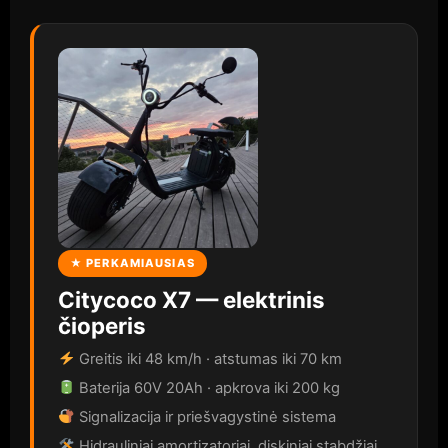
★ PERKAMIAUSIAS
Citycoco X7 — elektrinis
čioperis
Greitis iki 48 km/h · atstumas iki 70 km
Baterija 60V 20Ah · apkrova iki 200 kg
Signalizacija ir priešvagystinė sistema
Hidrauliniai amortizatoriai, diskiniai stabdžiai