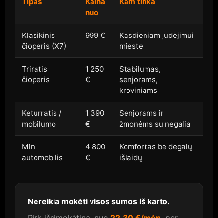
Tipas
Kaina
Kam tinka
nuo
Klasikinis
999 €
Kasdieniam judėjimui
čioperis (X7)
mieste
Triratis
1 250
Stabilumas,
čioperis
€
senjorams,
kroviniams
Keturratis /
1 390
Senjorams ir
mobilumo
€
žmonėms su negalia
Mini
4 800
Komfortas be degalų
automobilis
€
išlaidų
Nereikia mokėti visos sumos iš karto.
Pirk išsimokėtinai nuo
22,30 €/mėn.
per