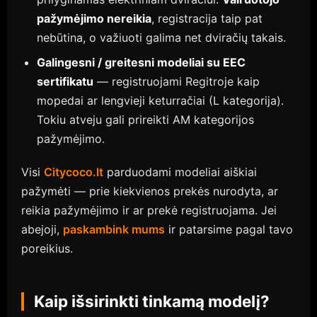
pažymėjimo nereikia
, registracija taip pat
nebūtina, o važiuoti galima net dviračių takais.
Galingesni / greitesni modeliai su EEC
sertifikatu
— registruojami Regitroje kaip
mopedai ar lengvieji keturračiai (L kategorija).
Tokiu atveju gali prireikti AM kategorijos
pažymėjimo.
Visi
Citycoco.lt
parduodami modeliai aiškiai
pažymėti — prie kiekvienos prekės nurodyta, ar
reikia pažymėjimo ir ar prekė registruojama. Jei
abejoji,
paskambink mums
ir patarsime pagal tavo
poreikius.
Kaip išsirinkti tinkamą modelį?