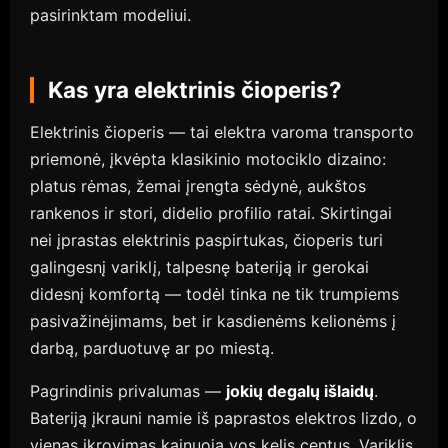
pasirinktam modeliui.
Kas yra elektrinis čioperis?
Elektrinis čioperis — tai elektra varoma transporto
priemonė, įkvėpta klasikinio motociklo dizaino:
platus rėmas, žemai įrengta sėdynė, aukštos
rankenos ir stori, didelio profilio ratai. Skirtingai
nei įprastas elektrinis paspirtukas, čioperis turi
galingesnį variklį, talpesnę bateriją ir gerokai
didesnį komfortą — todėl tinka ne tik trumpiems
pasivažinėjimams, bet ir kasdienėms kelionėms į
darbą, parduotuvę ar po miestą.
Pagrindinis privalumas —
jokių degalų išlaidų
.
Bateriją įkrauni namie iš paprastos elektros lizdo, o
vienas įkrovimas kainuoja vos kelis centus. Variklis