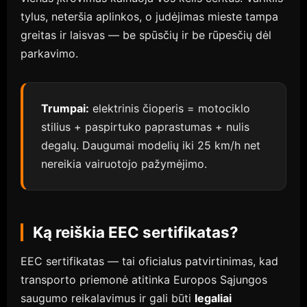
tylus, neteršia aplinkos, o judėjimas mieste tampa
greitas ir laisvas — be spūsčių ir be rūpesčių dėl
parkavimo.
Trumpai:
elektrinis čioperis = motociklo
stilius + paspirtuko paprastumas + nulis
degalų. Daugumai modelių iki 25 km/h net
nereikia vairuotojo pažymėjimo.
Ką reiškia EEC sertifikatas?
EEC sertifikatas — tai oficialus patvirtinimas, kad
transporto priemonė atitinka Europos Sąjungos
saugumo reikalavimus ir gali būti
legaliai