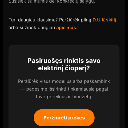
Susisiek su mumis dėl konkrečių sąlygų.
Turi daugiau klausimų? Peržiūrėk pilną
D.U.K skiltį
arba sužinok daugiau
apie mus
.
Pasiruošęs rinktis savo
elektrinį čioperį?
Peržiūrėk visus modelius arba paskambink
— padėsime išsirinkti tinkamiausią pagal
tavo poreikius ir biudžetą.
Peržiūrėti prekes